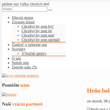
plníme sny ťažko chorých detí
Hlavná strana
Zoznam želaní
Chcel(a) by som byť
Chcel(a) by som ísť
Chcel(a) by som mať
Chcel(a) by som stretnúť
Žiadosť o splnenie sna
Novinky
Výročné správy
O nás
Splnili sme
Darujte nám 2%
Pomôžte
nám
Heňo bol
on utorok, 08 
Naši
vzácni partneri