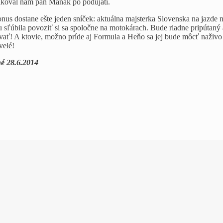
koval nám pán Maňák po podujatí.
us dostane ešte jeden sníček: aktuálna majsterka Slovenska na jazde 
sľúbila povoziť si sa spoločne na motokárach. Bude riadne pripútaný
vať! A ktovie, možno príde aj Formula a Heňo sa jej bude môcť naživo
velé!
né 28.6.2014