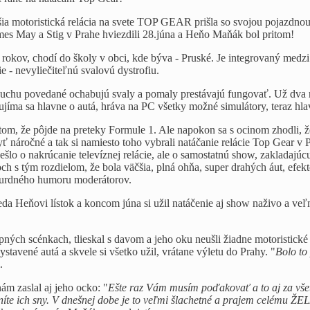
ia motoristická relácia na svete TOP GEAR prišla so svojou pojazdno
s May a Stig v Prahe hviezdili 28.júna a Heňo Maňák bol pritom!
rokov, chodí do školy v obci, kde býva - Pruské. Je integrovaný med
e - nevyliečiteľnú svalovú dystrofiu.
chu povedané ochabujú svaly a pomaly prestávajú fungovať. Už dva rok
ujíma sa hlavne o autá, hráva na PC všetky možné simulátory, teraz hl
tom, že pôjde na preteky Formule 1. Ale napokon sa s ocinom zhodli, ž
 náročné a tak si namiesto toho vybrali natáčanie relácie Top Gear v P
šlo o nakrúcanie televíznej relácie, ale o samostatnú show, zakladajúc
och s tým rozdielom, že bola väčšia, plná ohňa, super drahých áut, efek
surdného humoru moderátorov.
eda Heňovi lístok a koncom júna si užil natáčenie aj show naživo a veľ
ipných scénkach, tlieskal s davom a jeho oku neušli žiadne motoristické
stavené autá a skvele si všetko užil, vrátane výletu do Prahy. "
Bolo to
.
m zaslal aj jeho ocko: "
Ešte raz Vám musím poďakovať a to aj za všet
lníte ich sny. V dnešnej dobe je to veľmi šlachetné a prajem celému ŽE