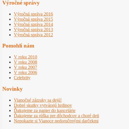
Výročné správy
Výročná správa 2016
Výročná správa 2015
Výročná správa 2014
Výročná správa 2013
Výročná správa 2012
Pomohli nám
V roku 2010
V roku 2008
V roku 2007
V roku 2006
Celebrity
Novinky
Vianočné zázraky sa dejú!
Dobré skutky vytvárajú hrdinov
Ďakujeme za papier do kancelárie
Ďakujeme za rúška pre dôchodcov a choré deti
Nepokazte si Vianoce nedoručenými darčekmi