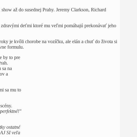
u show až do susednej Prahy. Jeremy Clarkson, Richard
zi zdravými deťmi ktoré mu veľmi pomáhajú prekonávať jeho
y je kvôli chorobe na vozíčku, ale elán a chuť do života si
avne formulu.
e by to pre
rah.
u sa na
tov a
mi sa mu to
 scény.
 perfektné!"
ky ostatné
LAJ SI veľa