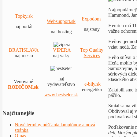
Najpopulárnejš
Hammond, Jame
Topky.sk
Expodom
Websupport.sk
Henrich má 11 
naj portál
najstany
vážne ochoreni
naj hosting
Heňovi jednodu
vziať nedá. Za
BRATISLAVA
VIPERA
Top Quality
naj mesto
naj vaky
Services
Heňo sníval o 
Heňa mohlo byť
Samozrejme, ne
sériových diel
naj
klasického ab
Venované
e-bily.sk
vydavateľstvo
RODIČOM.sk
energetika
Zakúpili sme t
www.bestseler.sk
páčilo.
Smial sa na vt
Obdivoval aj vy
Najčítanejšie
pochvaľoval si
Nové termíny púšťania lampiónov a nová
Poďakovanie ná
stránka
deti, ktorým p
O nás