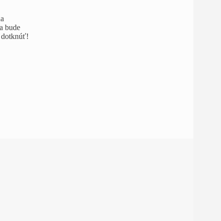
na
 a bude
 dotknúť!