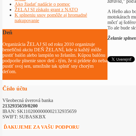
zdravia,
" poďa
Ako žiadať nadácie o pomoc
ŽELAJ SI získalo grant z NATO
A Heňo ako bon
K splneniu snov pomôže aj hromadné
motokárach mu 
nakupovanie
môcť aj šoféro
To ale bude sk
Deň
želaní
Želanie splne
Organizácia ŽELAJ SI od roku 2010 organizuje
benefičnú akciu DEŇ ŽELANÍ, kde si každý môže
pustiť balón alebo lampión so želaním. Kúpou balónu
podporíte plnenie snov detí - tým, že si prídete do neba
pustiť svoj sen, umožníte tak splniť sny chorým
deťom.
Čítať viac...
Číslo účtu
Všeobecná úverová banka
2132935659/0200
IBAN: SK1102000000002132935659
SWIFT: SUBASKBX
ĎAKUJEME ZA VAŠU PODPORU