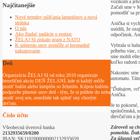
vozíkom a jeho
Najčítanejšie
Začali sme v M
pomodliť sa pr
Nové termíny púšťania lampiónov a nová
stránka
Anička si vych
O nás
usúdili, že oz
Ako žiadať nadácie o pomoc
odpočinok. Ani
ŽELAJ SI získalo grant z NATO
Vybrala si hal
K splneniu snov pomôže aj hromadné
príbehu viac, 
nakupovanie
sme mohli ešte 
koľko radosti m
Deň
želaní
Nakoniec sme s
Organizácia ŽELAJ SI od roku 2010 organizuje
automatu. Táto
benefičnú akciu DEŇ ŽELANÍ, kde si každý môže
pustiť balón alebo lampión so želaním. Kúpou balónu
"Ďakujem, veľm
podporíte plnenie snov detí - tým, že si prídete do neba
Anička.
pustiť svoj sen, umožníte tak splniť sny chorým
deťom.
Je to pokorné,
spoločenská, n
Číslo účtu
dievčaťom a je
Zároveň sa ch
Všeobecná úverová banka
pomohla. Ďaku
2132935659/0200
Za úžasnú več
IBAN: SK1102000000002132935659