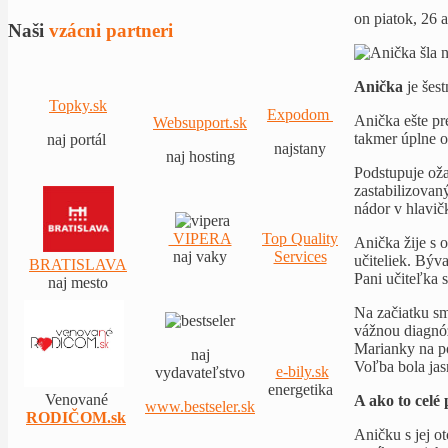
on piatok, 26 
Naši
vzácni partneri
Anička
je šes
Topky.sk
Expodom
Anička ešte pre
Websupport.sk
takmer úplne o
naj portál
najstany
naj hosting
Podstupuje oža
zastabilizovan
nádor v hlavič
VIPERA
Top Quality
Anička žije s 
naj vaky
Services
učiteliek. Býva
BRATISLAVA
Pani učiteľka s
naj mesto
Na začiatku sm
vážnou diagnóz
Marianky na po
naj
Voľba bola jas
e-bily.sk
vydavateľstvo
energetika
Venované
A ako to celé
www.bestseler.sk
RODIČOM.sk
Aničku s jej o