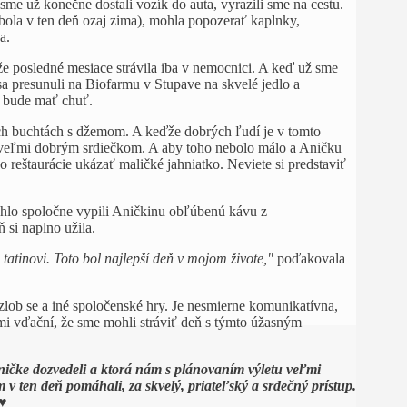
sme už konečne dostali vozík do auta, vyrazili sme na cestu.
bola v ten deň ozaj zima), mohla popozerať kaplnky,
a.
že posledné mesiace strávila iba v nemocnici. A keď už sme
sa presunuli na Biofarmu v Stupave na skvelé jedlo a
o bude mať chuť.
cich buchtách s džemom. A keďže dobrých ľudí je v tomto
 s veľmi dobrým srdiečkom. A aby toho nebolo málo a Aničku
do reštaurácie ukázať maličké jahniatko. Neviete si predstaviť
ýchlo spoločne vypili Aničkinu obľúbenú kávu z
 si naplno užila.
atinovi. Toto bol najlepší deň v mojom živote,"
poďakovala
ezlob se a iné spoločenské hry. Je nesmierne komunikatívna,
mi vďační, že sme mohli stráviť deň s týmto úžasným
čke dozvedeli a ktorá nám s plánovaním výletu veľmi
v ten deň pomáhali, za skvelý, priateľský a srdečný prístup.
.♥