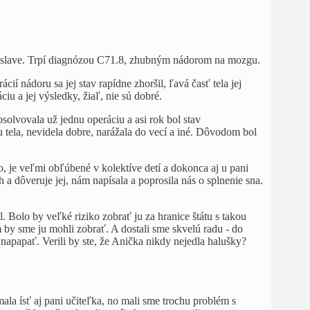
ratislave. Trpí diagnózou C71.8, zhubným nádorom na mozgu.
í nádoru sa jej stav rapídne zhoršil, ľavá časť tela jej
iu a jej výsledky, žiaľ, nie sú dobré.
solvovala už jednu operáciu a asi rok bol stav
u tela, nevidela dobre, narážala do vecí a iné. Dôvodom bol
o, je veľmi obľúbené v kolektíve detí a dokonca aj u pani
 a dôveruje jej, nám napísala a poprosila nás o splnenie sna.
 Bolo by veľké riziko zobrať ju za hranice štátu s takou
 by sme ju mohli zobrať. A dostali sme skvelú radu - do
napapať. Verili by ste, že Anička nikdy nejedla halušky?
la ísť aj pani učiteľka, no mali sme trochu problém s