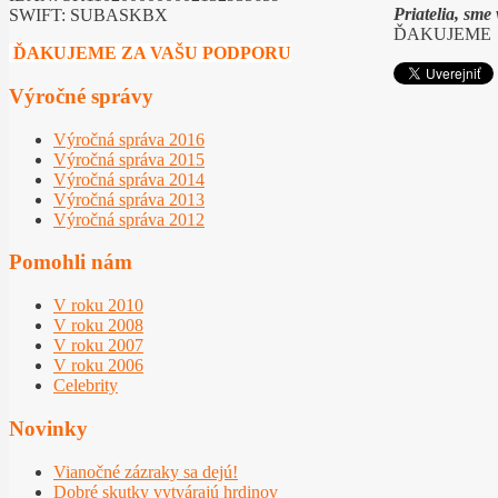
Priatelia, sm
SWIFT: SUBASKBX
ĎAKUJEME
ĎAKUJEME ZA VAŠU PODPORU
Výročné správy
Výročná správa 2016
Výročná správa 2015
Výročná správa 2014
Výročná správa 2013
Výročná správa 2012
Pomohli nám
V roku 2010
V roku 2008
V roku 2007
V roku 2006
Celebrity
Novinky
Vianočné zázraky sa dejú!
Dobré skutky vytvárajú hrdinov