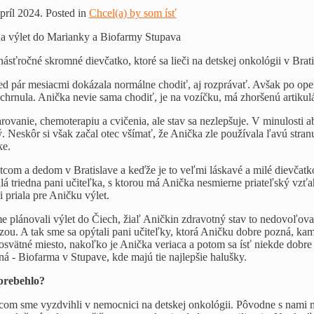
apríl 2024. Posted in
Chcel(a) by som ísť
tnásťročné skromné dievčatko, ktoré sa lieči na detskej onkológii v B
d pár mesiacmi dokázala normálne chodiť, aj rozprávať. Avšak po operáci
chrnula. Anička nevie sama chodiť, je na vozíčku, má zhoršenú artikulác
rovanie, chemoterapiu a cvičenia, ale stav sa nezlepšuje. V minulosti ab
ý. Neskôr si však začal otec všímať, že Anička zle používala ľavú stran
ke.
otcom a dedom v Bratislave a keďže je to veľmi láskavé a milé dievčatk
lá triedna pani učiteľka, s ktorou má Anička nesmierne priateľský vzťah
i priala pre Aničku výlet.
e plánovali výlet do Čiech, žiaľ Aničkin zdravotný stav to nedovoľoval.
ou. A tak sme sa opýtali pani učiteľky, ktorá Aničku dobre pozná, kam
svätné miesto, nakoľko je Anička veriaca a potom sa ísť niekde dobre 
ná - Biofarma v Stupave, kde majú tie najlepšie halušky.
 prebehlo?
tcom sme vyzdvihli v nemocnici na detskej onkológii. Pôvodne s nami ma