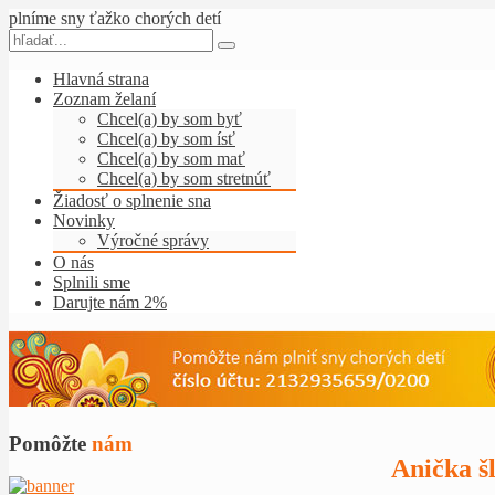
Čítať viac...
plníme sny ťažko chorých detí
Hlavná strana
Zoznam želaní
Chcel(a) by som byť
Chcel(a) by som ísť
Chcel(a) by som mať
Chcel(a) by som stretnúť
Žiadosť o splnenie sna
Novinky
Výročné správy
O nás
Splnili sme
Darujte nám 2%
Pomôžte
nám
Anička š