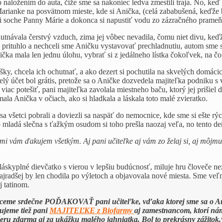
 naložením do auta, čiže sme sa nakoniec ledva zmestili traja. No, keď 
arianke na posvätnom mieste, kde si Anička, (celá zababušená, keďže 
i soche Panny Márie a dokonca si napustiť vodu zo zázračného prameň
utnávala čerstvý vzduch, zima jej vôbec nevadila, čomu niet divu, keď
aj prituhlo a nechceli sme Aničku vystavovať prechladnutiu, autom sme 
čka mala len jednu úlohu, vybrať si z jedálneho lístka čokoľvek, na č
ušky, chcela ich ochutnať, a ako dezert si pochutila na skvelých domá
celý účet bol grátis, pretože sa o Aničke dozvedela majiteľka podniku
viac potešiť, pani majiteľka zavolala miestneho baču, ktorý jej prišiel 
ala Anička v očiach, ako si hladkala a láskala toto malé zvieratko.
a všetci pobrali a doviezli sa naspäť do nemocnice, kde sme si ešte r
 mladá slečna s ťažkým osudom si toho prešla naozaj veľa, no tento deň
i vám ďakujem všetkým. Aj pani učiteľke aj vám zo želaj si, aj môjmu t
 láskyplné dievčatko s vierou v lepšiu budúcnosť, miluje hru človeče n
ajradšej by len chodila po výletoch a objavovala nové miesta. Sme veľ
j tatinom.
ceme srdečne POĎAKOVAŤ pani učiteľke, vďaka ktorej sme sa o Ani
jeme tiež pani
MAJITEĽKE z Biofarmy
aj zamestnancom, ktorí nám 
eru zdarma aj za ukážku malého jahniatka. Bol to prekrásny zážitok