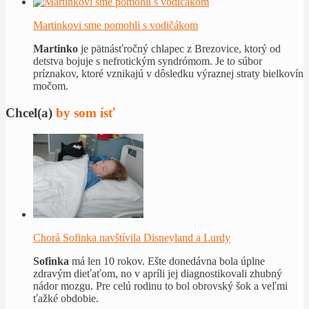
Martinkovi sme pomohli s vodičákom
Martinko
je pätnásťročný chlapec z Brezovice, ktorý od
detstva bojuje s nefrotickým syndrómom. Je to súbor
príznakov, ktoré vznikajú v dôsledku výraznej straty bielkovín
močom.
Chcel(a)
by som ísť
Chorá Sofinka navštívila Disneyland a Lurdy
Sofinka
má len 10 rokov. Ešte donedávna bola úplne
zdravým dieťaťom, no v apríli jej diagnostikovali zhubný
nádor mozgu. Pre celú rodinu to bol obrovský šok a veľmi
ťažké obdobie.