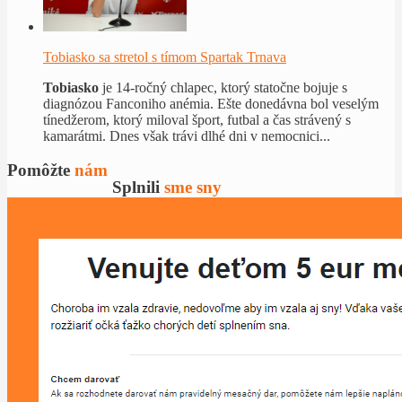
Tobiasko sa stretol s tímom Spartak Trnava
Tobiasko
je 14-ročný chlapec, ktorý statočne bojuje s
diagnózou Fanconiho anémia. Ešte donedávna bol veselým
tínedžerom, ktorý miloval šport, futbal a čas strávený s
kamarátmi. Dnes však trávi dlhé dni v nemocnici...
Pomôžte
nám
Splnili
sme sny
Novinky
Za rok sme rozdistribuovali 100
balíčkov pomoci