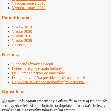
Výročná správa 2013
Výročná správa 2012
Pomohli nám
V roku 2010
V roku 2008
V roku 2007
V roku 2006
Celebrity
Novinky
Vianočné zázraky sa dejú!
Dobré skutky vytvárajú hrdinov
Ďakujeme za papier do kancelárie
Ďakujeme za rúška pre dôchodcov a choré deti
Nepokazte si Vianoce nedoručenými darčekmi
Opustili nás
Splnili sme im sny a dúfali, že sa splní aj ich najväčší
sen - vyzdravieť. Žiaľ, nebolo im to dopriate... Tu sú naše hviezdy,
ktoré zhasli, a za ktorými nám je veľmi smutno...