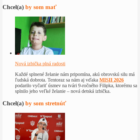
Chcel(a)
by som mať
Nová izbička plná radosti
Každé splnené želanie nám pripomína, akú obrovskú silu má
ľudská dobrota. Tentoraz sa nám aj vďaka
MISII 2026
podarilo vyčariť úsmev na tvári 9-ročného Filipka, ktorému sa
splnilo jeho veľké želanie – nová detská izbička.
Chcel(a)
by som stretnúť