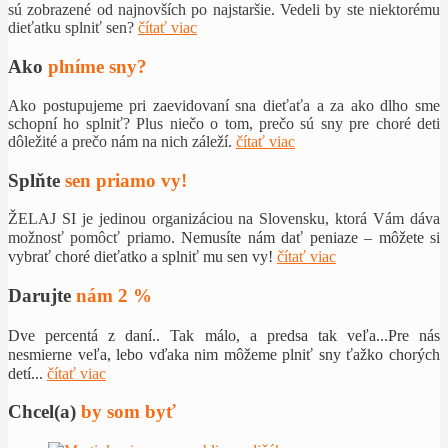
sú zobrazené od najnovších po najstaršie. Vedeli by ste niektorému
dieťatku splniť sen?
čítať viac
Ako
plníme sny?
Ako postupujeme pri zaevidovaní sna dieťaťa a za ako dlho sme
schopní ho splniť? Plus niečo o tom, prečo sú sny pre choré deti
dôležité a prečo nám na nich záleží.
čítať viac
Splňte
sen priamo vy!
ŽELAJ SI je jedinou organizáciou na Slovensku, ktorá Vám dáva
možnosť pomôcť priamo.
Nemusíte nám dať peniaze – môžete si
vybrať choré dieťatko a splniť mu sen vy!
čítať viac
Darujte
nám 2 %
Dve percentá z daní.. Tak málo, a predsa tak veľa...Pre nás
nesmierne veľa, lebo vďaka nim môžeme plniť sny ťažko chorých
detí...
čítať viac
Chcel(a)
by som byť