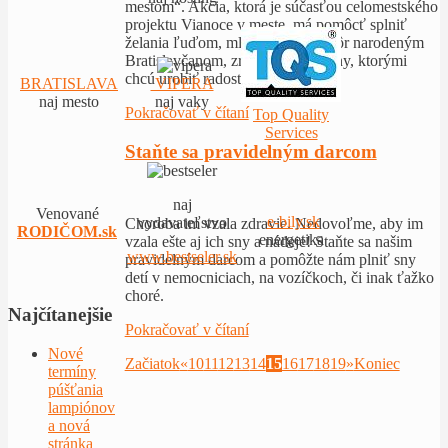
mestom“. Akcia, ktorá je súčasťou celomestského
projektu Vianoce v meste, má pomôcť splniť
želania ľuďom, mladým, ale aj skôr narodeným
Bratislavčanom, zrealizovať ich sny, ktorými
chcú urobiť radosť iným.
BRATISLAVA
VIPERA
naj mesto
naj vaky
Pokračovať v čítaní
Top Quality
Services
Staňte sa pravidelným darcom
naj
Venované
e-bily.sk
vydavateľstvo
Choroba im vzala zdravie. Nedovoľme, aby im
RODIČOM.sk
energetika
vzala ešte aj ich sny a nádeje! Staňte sa našim
www.bestseler.sk
pravidelným darcom a pomôžte nám plniť sny
detí v nemocniciach, na vozíčkoch, či inak ťažko
choré.
Najčítanejšie
Pokračovať v čítaní
Nové
Začiatok
«
10
11
12
13
14
15
16
17
18
19
»
Koniec
termíny
púšťania
lampiónov
a nová
stránka