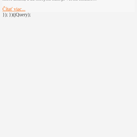
Čítať viac...
}); })(jQuery);