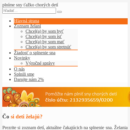
Čítať viac...
plníme sny ťažko chorých detí
Hlavná strana
Zoznam želaní
Chcel(a) by som byť
Chcel(a) by som ísť
Chcel(a) by som mať
Chcel(a) by som stretnúť
Žiadosť o splnenie sna
Novinky
Výročné správy
O nás
Splnili sme
Darujte nám 2%
Čo
si deti želajú?
Prezrite si zoznam detí, aktuálne čakajúcich na splnenie sna. Želania