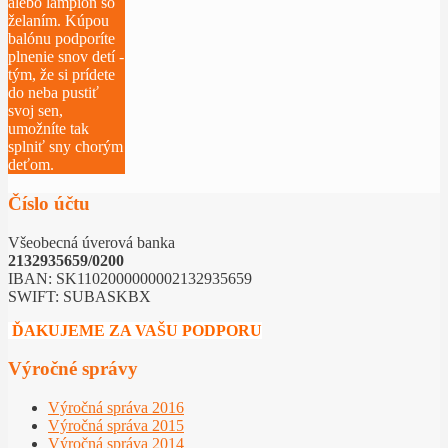
alebo lampión so
želaním. Kúpou
balónu podporíte
plnenie snov detí -
tým, že si prídete
do neba pustiť
svoj sen,
umožníte tak
splniť sny chorým
deťom.
Číslo účtu
Všeobecná úverová banka
2132935659/0200
IBAN: SK1102000000002132935659
SWIFT: SUBASKBX
ĎAKUJEME ZA VAŠU PODPORU
Výročné správy
Výročná správa 2016
Výročná správa 2015
Výročná správa 2014