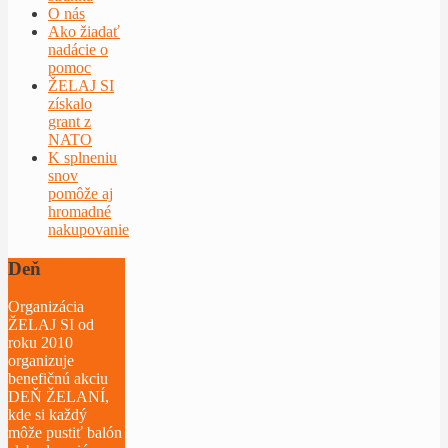
O nás
Ako žiadať
nadácie o
pomoc
ŽELAJ SI
získalo
grant z
NATO
K splneniu
snov
pomôže aj
hromadné
nakupovanie
Deň
želaní
Organizácia
ŽELAJ SI od
roku 2010
organizuje
benefičnú akciu
DEŇ ŽELANÍ,
kde si každý
môže pustiť balón